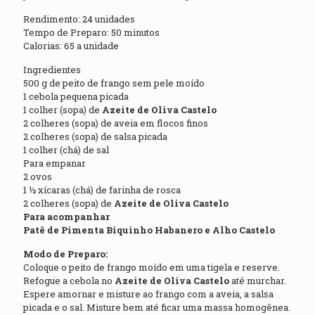
Rendimento: 24 unidades
Tempo de Preparo: 50 minutos
Calorias: 65 a unidade
Ingredientes
500 g de peito de frango sem pele moído
1 cebola pequena picada
1 colher (sopa) de
Azeite de Oliva Castelo
2 colheres (sopa) de aveia em flocos finos
2 colheres (sopa) de salsa picada
1 colher (chá) de sal
Para empanar
2 ovos
1 ½ xícaras (chá) de farinha de rosca
2 colheres (sopa) de
Azeite de Oliva Castelo
Para acompanhar
Patê de Pimenta Biquinho Habanero e Alho Castelo
Modo de Preparo:
Coloque o peito de frango moído em uma tigela e reserve.
Refogue a cebola no
Azeite de Oliva Castelo
até murchar.
Espere amornar e misture ao frango com a aveia, a salsa
picada e o sal. Misture bem até ficar uma massa homogênea.