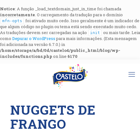
Notice
: A função _load_textdomain_just_in_time foi chamada
incorretamente
. O carregamento da tradução para o domínio
foi ativado muito cedo. Isso geralmente é um indicador de
mfn-opts
que algum código no plugin ou tema está sendo executado muito cedo.
As traduções devem ser carregadas na ação
ou mais tarde. Leia
init
como
Depurar o WordPress
para mais informações. (Esta mensagem
foi adicionada na versão 6.7.0.) in
/home/storage/a/bd/0d/castelo4/public_html/blog/wp-
includes/functions.php
on line
6170
NUGGETS DE
FRANGO