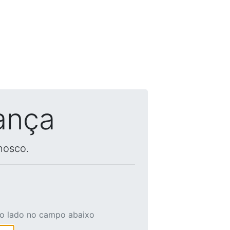
ança
nosco.
ao lado no campo abaixo