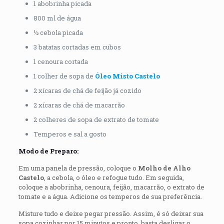
1 abobrinha picada
800 ml de água
½ cebola picada
3 batatas cortadas em cubos
1 cenoura cortada
1 colher de sopa de
Óleo Misto Castelo
2 xícaras de chá de feijão já cozido
2 xícaras de chá de macarrão
2 colheres de sopa de extrato de tomate
Temperos e sal a gosto
Modo de Preparo:
Em uma panela de pressão, coloque o
Molho de Alho
Castelo
, a cebola, o óleo e refogue tudo. Em seguida,
coloque a abobrinha, cenoura, feijão, macarrão, o extrato de
tomate e a água. Adicione os temperos de sua preferência.
Misture tudo e deixe pegar pressão. Assim, é só deixar sua
sopa cozinhar por 15 minutos e pronto, basta desligar o