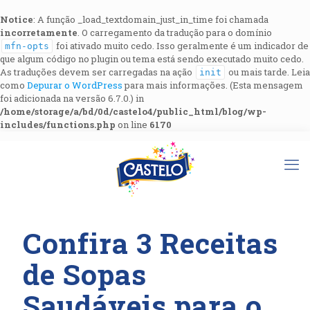
Notice
: A função _load_textdomain_just_in_time foi chamada
incorretamente
. O carregamento da tradução para o domínio
foi ativado muito cedo. Isso geralmente é um indicador de
mfn-opts
que algum código no plugin ou tema está sendo executado muito cedo.
As traduções devem ser carregadas na ação
ou mais tarde. Leia
init
como
Depurar o WordPress
para mais informações. (Esta mensagem
foi adicionada na versão 6.7.0.) in
/home/storage/a/bd/0d/castelo4/public_html/blog/wp-
includes/functions.php
on line
6170
Confira 3 Receitas
de Sopas
Saudáveis para o