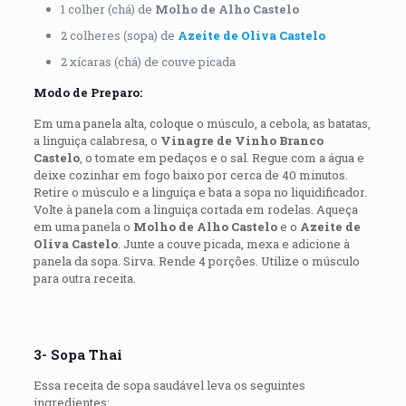
1 colher (chá) de
Molho de Alho Castelo
2 colheres (sopa) de
Azeite de Oliva Castelo
2 xícaras (chá) de couve picada
Modo de Preparo:
Em uma panela alta, coloque o músculo, a cebola, as batatas,
a linguiça calabresa, o
Vinagre de Vinho Branco
Castelo
, o tomate em pedaços e o sal. Regue com a água e
deixe cozinhar em fogo baixo por cerca de 40 minutos.
Retire o músculo e a linguiça e bata a sopa no liquidificador.
Volte à panela com a linguiça cortada em rodelas. Aqueça
em uma panela o
Molho de Alho Castelo
e o
Azeite de
Oliva Castelo
. Junte a couve picada, mexa e adicione à
panela da sopa. Sirva. Rende 4 porções. Utilize o músculo
para outra receita.
3- Sopa Thai
Essa receita de sopa saudável leva os seguintes
ingredientes: