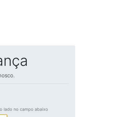
ança
nosco.
ao lado no campo abaixo