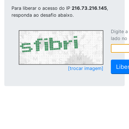
Para liberar o acesso
do IP
216.73.216.145
,
responda ao desafio abaixo.
Digite 
lado no
[trocar imagem]