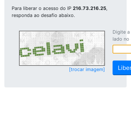
Para liberar o acesso
do IP
216.73.216.25
,
responda ao desafio abaixo.
Digite 
lado no
[trocar imagem]