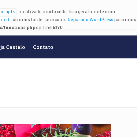
foi ativado muito cedo. Isso geralmente é um
fn-opts
ou mais tarde. Leia como
Depurar o WordPress
para mais
init
es/functions.php
on line
6170
ja Castelo
Contato