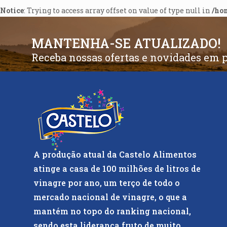
Notice
: Trying to access array offset on value of type null in
/ho
MANTENHA-SE ATUALIZADO!
Receba nossas ofertas e novidades em 
A produção atual da Castelo Alimentos
atinge a casa de 100 milhões de litros de
vinagre por ano, um terço de todo o
mercado nacional de vinagre, o que a
mantém no topo do ranking nacional,
sendo esta liderança fruto de muito