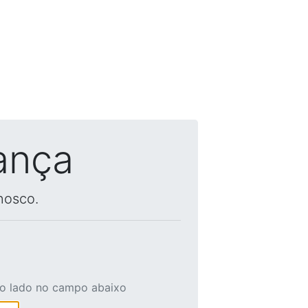
ança
nosco.
ao lado no campo abaixo