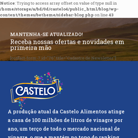
Notice
: Trying to access array offset on value of type null in
/home/storage/a/bd/0d/castelo4/public_html/blog/wp-
content/themes/betheme/sidebar-blog.php
on line
43
MANTENHA-SE ATUALIZADO!
Receba nossas ofertas e novidades em
primeira mão
[contact-form-7 id="76" title="Cadastro de Newsletter"]
A produção atual da Castelo Alimentos atinge
a casa de 100 milhões de litros de vinagre por
ano, um terço de todo o mercado nacional de
vinagre, o que a mantém no topo do ranking