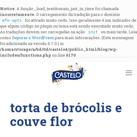
Notice
: A função _load_textdomain_just_in_time foi chamada
incorretamente
. O carregamento da tradução para o domínio
foi ativado muito cedo. Isso geralmente é um indicador de
mfn-opts
que algum código no plugin ou tema está sendo executado muito cedo.
As traduções devem ser carregadas na ação
ou mais tarde. Leia
init
como
Depurar o WordPress
para mais informações. (Esta mensagem
foi adicionada na versão 6.7.0.) in
/home/storage/a/bd/0d/castelo4/public_html/blog/wp-
includes/functions.php
on line
6170
torta de brócolis e
couve flor