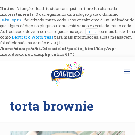
Notice
: A função _load_textdomain_just_in_time foi chamada
incorretamente
. O carregamento da tradução para o domínio
foi ativado muito cedo. Isso geralmente é um indicador de
mfn-opts
que algum código no plugin ou tema está sendo executado muito cedo.
As traduções devem ser carregadas na ação
ou mais tarde. Leia
init
como
Depurar o WordPress
para mais informações. (Esta mensagem
foi adicionada na versão 6.7.0.) in
/home/storage/a/bd/0d/castelo4/public_html/blog/wp-
includes/functions.php
on line
6170
torta brownie