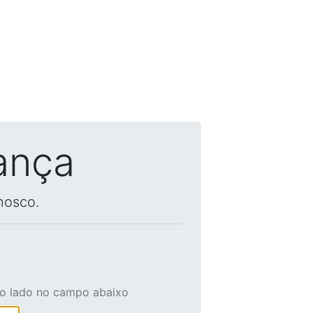
ança
nosco.
ao lado no campo abaixo