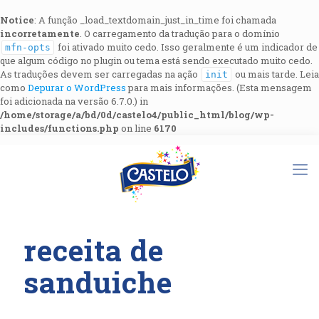
Notice
: A função _load_textdomain_just_in_time foi chamada
incorretamente
. O carregamento da tradução para o domínio
foi ativado muito cedo. Isso geralmente é um indicador de
mfn-opts
que algum código no plugin ou tema está sendo executado muito cedo.
As traduções devem ser carregadas na ação
ou mais tarde. Leia
init
como
Depurar o WordPress
para mais informações. (Esta mensagem
foi adicionada na versão 6.7.0.) in
/home/storage/a/bd/0d/castelo4/public_html/blog/wp-
includes/functions.php
on line
6170
receita de
sanduiche