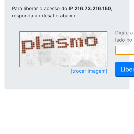
Para liberar o acesso
do IP
216.73.216.150
,
responda ao desafio abaixo.
Digite 
lado no
[trocar imagem]