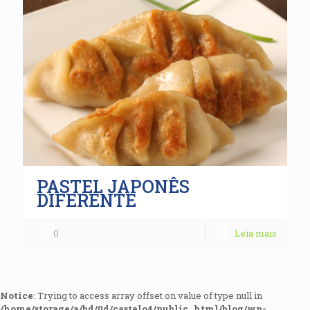
PASTEL JAPONÊS
DIFERENTE
0
Leia mais
Notice
: Trying to access array offset on value of type null in
/home/storage/a/bd/0d/castelo4/public_html/blog/wp-