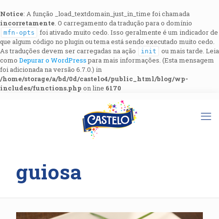
Notice
: A função _load_textdomain_just_in_time foi chamada
incorretamente
. O carregamento da tradução para o domínio
foi ativado muito cedo. Isso geralmente é um indicador de
mfn-opts
que algum código no plugin ou tema está sendo executado muito cedo.
As traduções devem ser carregadas na ação
ou mais tarde. Leia
init
como
Depurar o WordPress
para mais informações. (Esta mensagem
foi adicionada na versão 6.7.0.) in
/home/storage/a/bd/0d/castelo4/public_html/blog/wp-
includes/functions.php
on line
6170
guiosa