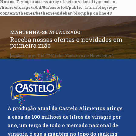
Notice
: Trying to access array offset on value of type null in
/home/storage/a/bd/0d/castelo4/public_html/blog/wp-
content/themes/betheme/sidebar-blog.php
on line
43
MANTENHA-SE ATUALIZADO!
Receba nossas ofertas e novidades em
primeira mão
[contact-form-7 id="76" title="Cadastro de Newsletter"]
A produção atual da Castelo Alimentos atinge
a casa de 100 milhões de litros de vinagre por
ano, um terço de todo o mercado nacional de
vinagre, o que a mantém no topo do ranking