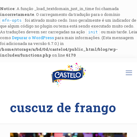
Notice
: A função _load_textdomain_just_in_time foi chamada
incorretamente
. O carregamento da tradução para o domínio
foi ativado muito cedo. Isso geralmente é um indicador de
mfn-opts
que algum código no plugin ou tema está sendo executado muito cedo.
As traduções devem ser carregadas na ação
ou mais tarde. Leia
init
como
Depurar o WordPress
para mais informações. (Esta mensagem
foi adicionada na versão 6.7.0.) in
/home/storage/a/bd/0d/castelo4/public_html/blog/wp-
includes/functions.php
on line
6170
cuscuz de frango