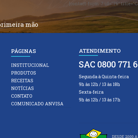
[contact-form-7 id="76" title="
primeira mão
ATENDIMENTO
PÁGINAS
SAC 0800 771 6
INSTITUCIONAL
PRODUTOS
Segunda à Quinta-feira
RECEITAS
9h às 12h / 13 às 18h
NOTÍCIAS
Sexta-feira
CONTATO
9h às 12h / 13 às 17h
COMUNICADO ANVISA
DESDE 2000 A