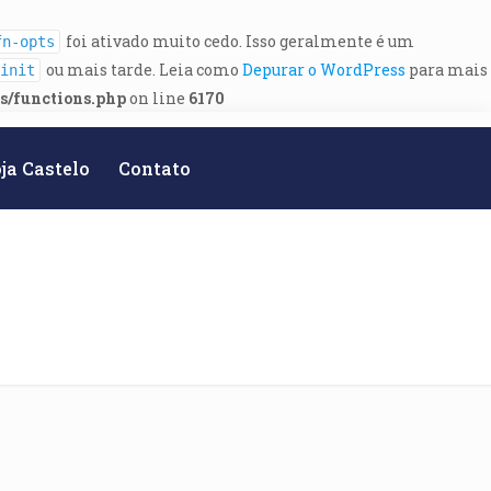
foi ativado muito cedo. Isso geralmente é um
fn-opts
ou mais tarde. Leia como
Depurar o WordPress
para mais
init
es/functions.php
on line
6170
ja Castelo
Contato