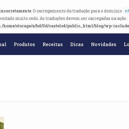
incorretamente
. O carregamento da tradução para o domínio
m
ecutado muito cedo. As traduções devem ser carregadas na ação
n
/home/storage/a/bd/0d/castelo4/public_html/blog/wp-includ
nal
Produtos
Receitas
Dicas
Novidades
Lo