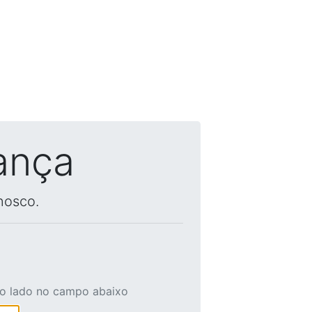
ança
nosco.
ao lado no campo abaixo