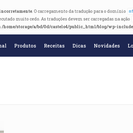
incorretamente
. O carregamento da tradução para o domínio
m
ecutado muito cedo. As traduções devem ser carregadas na ação
n
/home/storage/a/bd/0d/castelo4/public_html/blog/wp-includ
nal
Produtos
Receitas
Dicas
Novidades
Lo