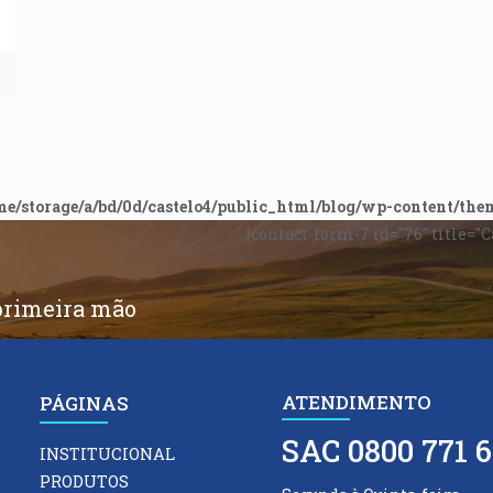
me/storage/a/bd/0d/castelo4/public_html/blog/wp-content/the
[contact-form-7 id="76" title="
primeira mão
ATENDIMENTO
PÁGINAS
SAC 0800 771 6
INSTITUCIONAL
PRODUTOS