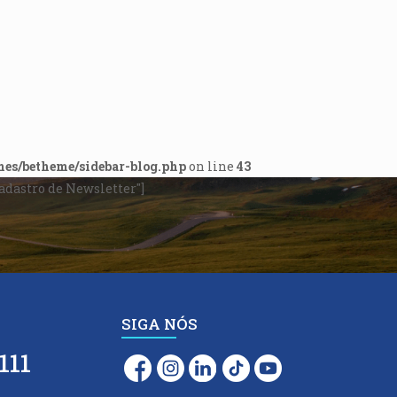
mes/betheme/sidebar-blog.php
on line
43
Cadastro de Newsletter"]
SIGA NÓS
111