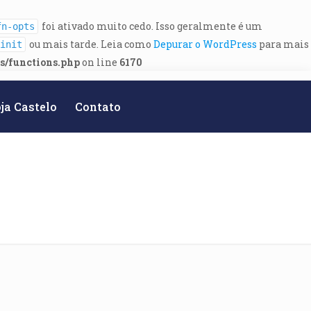
foi ativado muito cedo. Isso geralmente é um
fn-opts
ou mais tarde. Leia como
Depurar o WordPress
para mais
init
es/functions.php
on line
6170
ja Castelo
Contato