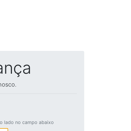
ança
nosco.
ao lado no campo abaixo