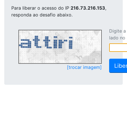
Para liberar o acesso
do IP
216.73.216.153
,
responda ao desafio abaixo.
Digite 
lado no
[trocar imagem]