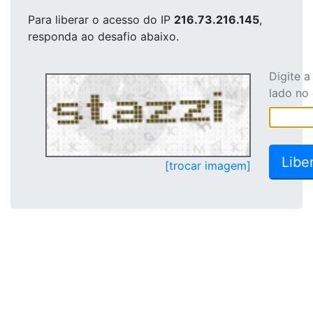
Para liberar o acesso
do IP
216.73.216.145
,
responda ao desafio abaixo.
Digite 
lado no
[trocar imagem]