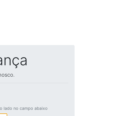
ança
nosco.
ao lado no campo abaixo